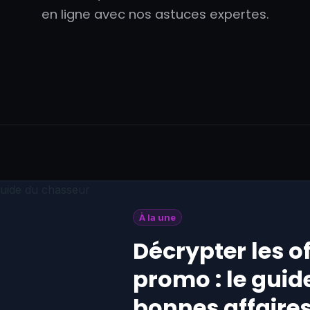
en ligne avec nos astuces expertes.
À la une
Décrypter les of
promo : le guid
bonnes affair