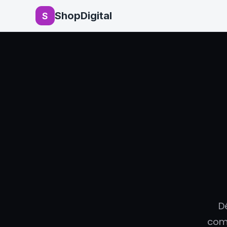
ShopDigital
S
D
com