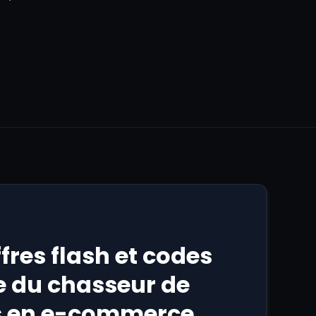
fres flash et codes
e du chasseur de
es en e-commerce