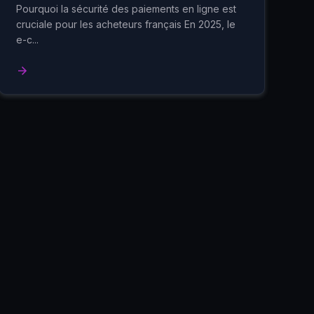
sans risque sur les e-commerçants
Pourquoi la sécurité des paiements en ligne est
français
cruciale pour les acheteurs français En 2025, le
e-c...